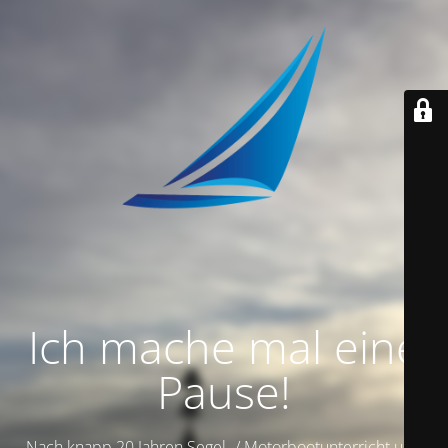
Ich mache mal eine
Pause!
Nach knapp 20 Jahren Segel- / Motorbootunterricht und