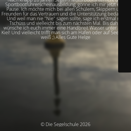
Sportbootführerscheinausbildung, gönne ich mir jetzt eine
Pause. Ich möchte mich bei allen Schülern, Skippern und
Freunden für das Vertrauen und die Unterstützung bedanken!
Und weil man nie "Nie" sagen sollte, sage ich erstmal nur
Tschüss und vielleicht bis zum nächsten Mal. Bis dahin
wünsche ich euch immer eine Handbreit Wasser unter dem
Kiel! Und vielleicht trifft man sich am Hafen oder auf See. Wer
weiß ;) Alles Gute Helge
© Die Segelschule 2026